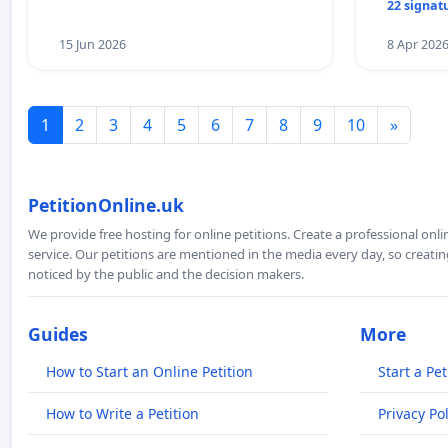
22 signat
15 Jun 2026
8 Apr 202
1
2
3
4
5
6
7
8
9
10
»
PetitionOnline.uk
We provide free hosting for online petitions. Create a professional onl
service. Our petitions are mentioned in the media every day, so creating
noticed by the public and the decision makers.
Guides
More
How to Start an Online Petition
Start a Pet
How to Write a Petition
Privacy Pol