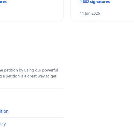
ures
1 882 signatures
6
11 Jun 2026
ine petition by using our powerful
 a petition is a great way to get
ition
icy