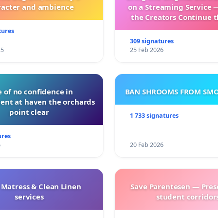
racter and ambience
on a Streaming Service 
the Creators Continue t
with New Program
tures
309 signatures
25
25 Feb 2026
 of no confidence in
BAN SHROOMS FROM SMO
nt at haven the orchards
point clear
1 733 signatures
ures
6
20 Feb 2026
 Matress & Clean Linen
Save Parentesen — Pres
services
student corridors