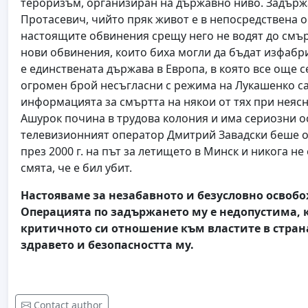
тероризъм, организиран на държавно ниво. Задърж
Протасевич, чийто пряк живот е в непосредствена о
настоящите обвинения срещу него не водят до смър
нови обвинения, които биха могли да бъдат изфабри
е единствената държава в Европа, в която все още 
огромен брой несъгласни с режима на Лукашенко са 
информацията за смъртта на някои от тях при неясн
Ашурок почина в трудова колония и има сериозни ос
телевизионният оператор Дмитрий Завадски беше от
през 2000 г. на път за летището в Минск и никога н
смята, че е бил убит.
Настояваме за незабавното и безусловно осво
Операцията по задържането му е недопустима, к
критичното си отношение към властите в страна
здравето и безопасността му.
Contact author