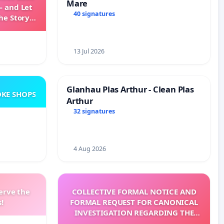
Mare
— and Let
40 signatures
he Story
ming
13 Jul 2026
Glanhau Plas Arthur - Clean Plas
KE SHOPS
Arthur
32 signatures
4 Aug 2026
erve the
COLLECTIVE FORMAL NOTICE AND
!
FORMAL REQUEST FOR CANONICAL
INVESTIGATION REGARDING THE
ELECTION OF LEO XIV