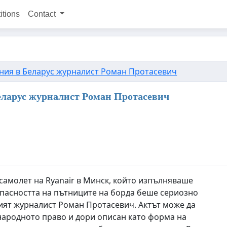
itions
Contact
ния в Беларус журналист Роман Протасевич
еларус журналист Роман Протасевич
самолет на Ryanair в Минск, който изпълняваше
опасността на пътниците на борда беше сериозно
ят журналист Роман Протасевич. Актът може да
ародното право и дори описан като форма на