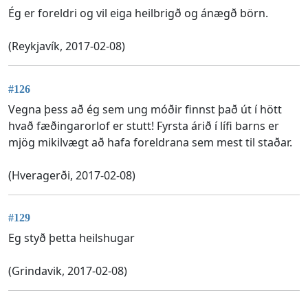
Ég er foreldri og vil eiga heilbrigð og ánægð börn.
(Reykjavík, 2017-02-08)
#126
Vegna þess að ég sem ung móðir finnst það út í hött
hvað fæðingarorlof er stutt! Fyrsta árið í lífi barns er
mjög mikilvægt að hafa foreldrana sem mest til staðar.
(Hveragerði, 2017-02-08)
#129
Eg styð þetta heilshugar
(Grindavik, 2017-02-08)