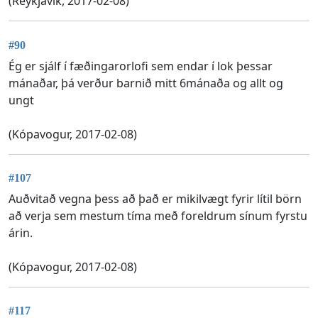
(Reykjavík, 2017-02-08)
#90
Ég er sjálf í fæðingarorlofi sem endar í lok þessar
mánaðar, þá verður barnið mitt 6mánaða og allt og
ungt
(Kópavogur, 2017-02-08)
#107
Auðvitað vegna þess að það er mikilvægt fyrir lítil börn
að verja sem mestum tíma með foreldrum sínum fyrstu
árin.
(Kópavogur, 2017-02-08)
#117