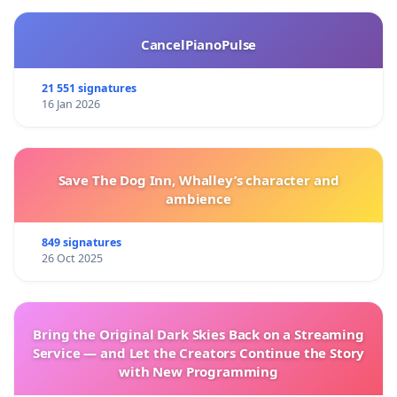
CancelPianoPulse
21 551 signatures
16 Jan 2026
Save The Dog Inn, Whalley’s character and
ambience
849 signatures
26 Oct 2025
Bring the Original Dark Skies Back on a Streaming
Service — and Let the Creators Continue the Story
with New Programming