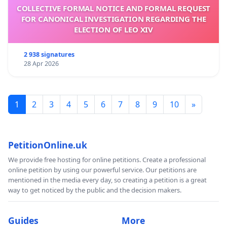
COLLECTIVE FORMAL NOTICE AND FORMAL REQUEST
FOR CANONICAL INVESTIGATION REGARDING THE
ELECTION OF LEO XIV
2 938 signatures
28 Apr 2026
1
2
3
4
5
6
7
8
9
10
»
PetitionOnline.uk
We provide free hosting for online petitions. Create a professional
online petition by using our powerful service. Our petitions are
mentioned in the media every day, so creating a petition is a great
way to get noticed by the public and the decision makers.
Guides
More