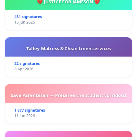
💔 JUSTICE FOR JAMESON 💔
431 signatures
15 Jun 2026
Talley Matress & Clean Linen services
22 signatures
8 Apr 2026
Save Parentesen — Preserve the student corridors!
1 877 signatures
11 Jun 2026