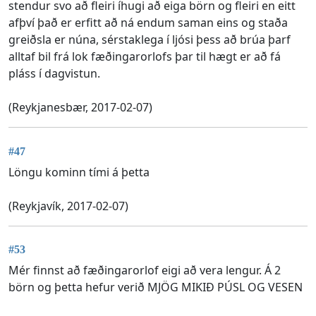
stendur svo að fleiri íhugi að eiga börn og fleiri en eitt
afþví það er erfitt að ná endum saman eins og staða
greiðsla er núna, sérstaklega í ljósi þess að brúa þarf
alltaf bil frá lok fæðingarorlofs þar til hægt er að fá
pláss í dagvistun.
(Reykjanesbær, 2017-02-07)
#47
Löngu kominn tími á þetta
(Reykjavík, 2017-02-07)
#53
Mér finnst að fæðingarorlof eigi að vera lengur. Á 2
börn og þetta hefur verið MJÖG MIKIÐ PÚSL OG VESEN