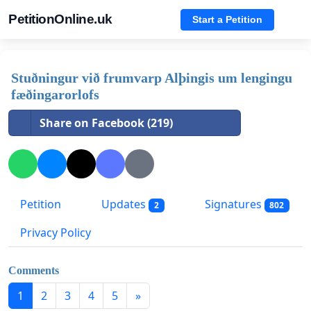
PetitionOnline.uk
Start a Petition
Stuðningur við frumvarp Alþingis um lengingu
fæðingarorlofs
Share on Facebook (219)
Petition
Updates
Signatures
2
802
Privacy Policy
Comments
1
2
3
4
5
»