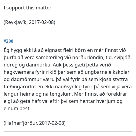
I support this matter
(Reykjavík, 2017-02-08)
#200
Ég hygg ekki á að eignast fleiri börn en mér finnst við
þurfa að vera sambærileg við norðurlöndin, t.d. svíþjóð,
noreg og danmörku. Auk þess gæti þetta verið
hagkvæmara fyrir ríkið þar sem að ungbarnaleikskólar
og dagmömmur væru þá val fyrir þá sem kjósa styttra
fæðingarorlof en ekki nauðsynleg fyrir þá sem vilja vera
lengur heima og ná tengslum. Mér finnst að foreldrar
eigi að geta haft val eftir því sem hentar hverjum og
einum best.
(Hafnarfjörður, 2017-02-08)