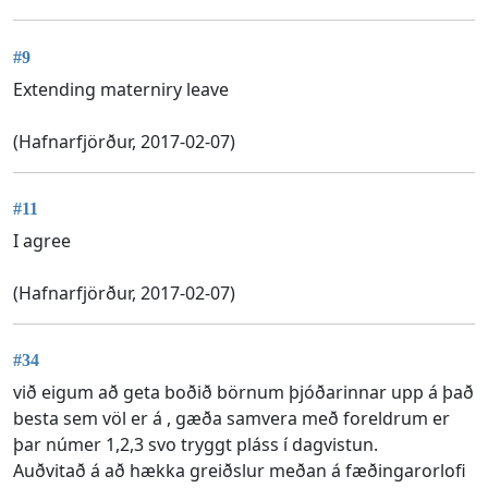
#9
Extending materniry leave
(Hafnarfjörður, 2017-02-07)
#11
I agree
(Hafnarfjörður, 2017-02-07)
#34
við eigum að geta boðið börnum þjóðarinnar upp á það
besta sem völ er á , gæða samvera með foreldrum er
þar númer 1,2,3 svo tryggt pláss í dagvistun.
Auðvitað á að hækka greiðslur meðan á fæðingarorlofi