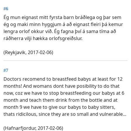
#6
Ég mun eignast mitt fyrsta barn bráðlega og þar sem
ég og maki minn hyggjum á að eignast fleiri þá kemur
lengra orlof okkur við. Ég fagna því á sama tíma að
ráðherra vilji hækka orlofsgreiðslur.
(Reykjavik, 2017-02-06)
#7
Doctors recomend to breastfeed babys at least for 12
months! And womans dont have posibility to do that
now, coz we have to stop breastfeeding our babys at 6
month and teach them drink from the bottle and at
month 9 we have to give our babys to baby sitters,
thats ridicilous, since they are so small and vulnerable...
(Hafnarfjordur, 2017-02-06)