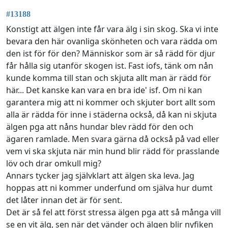
#13188
Konstigt att älgen inte får vara älg i sin skog. Ska vi inte
bevara den här ovanliga skönheten och vara rädda om
den ist för för den? Människor som är så rädd för djur
får hålla sig utanför skogen ist. Fast iofs, tänk om nån
kunde komma till stan och skjuta allt man är rädd för
här... Det kanske kan vara en bra ide' isf. Om ni kan
garantera mig att ni kommer och skjuter bort allt som
alla är rädda för inne i städerna också, då kan ni skjuta
älgen pga att nåns hundar blev rädd för den och
ägaren ramlade. Men svara gärna då också på vad eller
vem vi ska skjuta när min hund blir rädd för prasslande
löv och drar omkull mig?
Annars tycker jag självklart att älgen ska leva. Jag
hoppas att ni kommer underfund om själva hur dumt
det låter innan det är för sent.
Det är så fel att först stressa älgen pga att så många vill
se en vit älg, sen när det vänder och älgen blir nyfiken