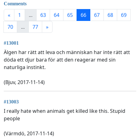
Comments
«
1
...
63
64
65
66
67
68
69
70
...
77
»
#13001
Älgen har rätt att leva och människan har inte rätt att
döda ett djur bara för att den reagerar med sin
naturliga instinkt.
(Bjuv, 2017-11-14)
#13003
I really hate when animals get killed like this. Stupid
people
(Värmdö, 2017-11-14)