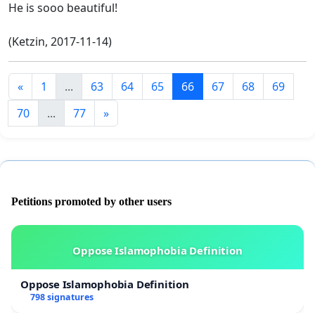
He is sooo beautiful!
(Ketzin, 2017-11-14)
«
1
...
63
64
65
66
67
68
69
70
...
77
»
Petitions promoted by other users
Oppose Islamophobia Definition
Oppose Islamophobia Definition
798 signatures